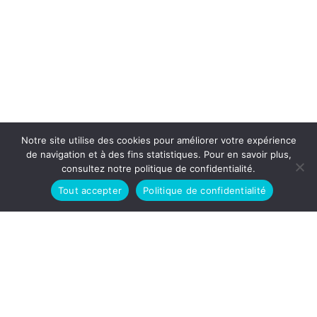
Notre site utilise des cookies pour améliorer votre expérience
de navigation et à des fins statistiques. Pour en savoir plus,
consultez notre politique de confidentialité.
Tout accepter
Politique de confidentialité
Préc.
Suivant
La Dante Alighieri de Toulouse vous propose des
cours d’italien tous niveaux, des préparations aux
certifications / diplômes officiels pour attester de
votre niveau en italien, ainsi que des évènements
culturels en lien avec l’Italie.