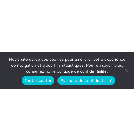
Notre site utilise des cookies pour améliorer votre expérience
de navigation et à des fins statistiques. Pour en savoir plus,
consultez notre politique de confidentialité.
Tout accepter
Politique de confidentialité
Préc.
Suivant
La Dante Alighieri de Toulouse vous propose des
cours d’italien tous niveaux, des préparations aux
certifications / diplômes officiels pour attester de
votre niveau en italien, ainsi que des évènements
culturels en lien avec l’Italie.