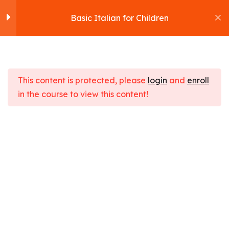
Basic Italian for Children
Section 1
10
This content is protected, please
login
and
enroll
Section 2
11
in the course to view this content!
Basic Italian for
Section 3
15
Children
Home
Cours
IT Development
Section 4
12
Basic Italian for Children
Section 5
10