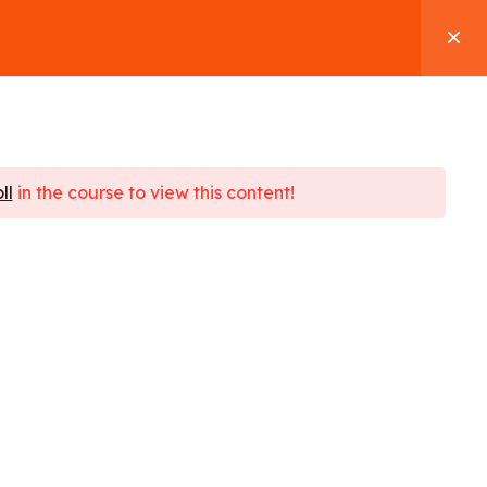
 Alighieri
Contact
0
se
ll
in the course to view this content!
dren
dren