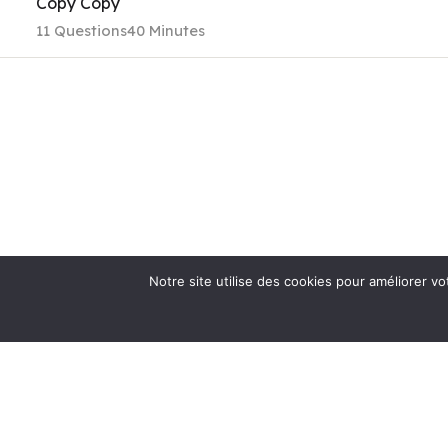
Appre
Copy Copy
11 Questions
40 Minutes
Notre site utilise des cookies pour améliorer vo
La Dante Alighieri de Toulouse vous propose des cou
des préparations aux certifications / diplômes offic