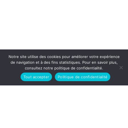
Notre site utilise des cookies pour améliorer votre expérience
de navigation et à des fins statistiques. Pour en savoir plus,
consultez notre politique de confidentialité.
Tout accepter
Politique de confidentialité
Préc.
Suivant
La Dante Alighieri de Toulouse vous propose des
cours d’italien tous niveaux, des préparations aux
certifications / diplômes officiels pour attester de
votre niveau en italien, ainsi que des évènements
culturels en lien avec l’Italie.