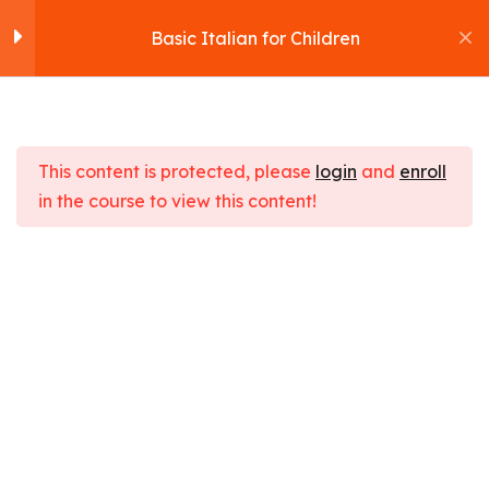
Basic Italian for Children
Section 1
10
This content is protected, please
login
and
enroll
Section 2
11
in the course to view this content!
Basic Italian for
Section 3
15
Children
Home
Cours
IT Development
Section 4
12
Basic Italian for Children
Section 5
10