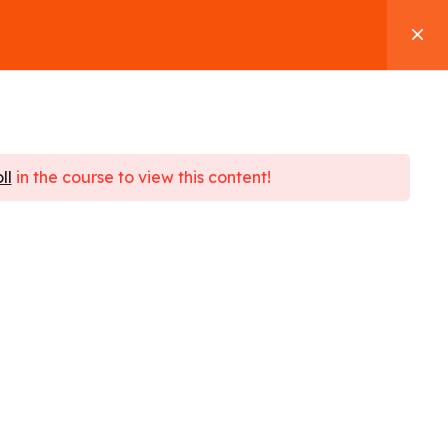
 Alighieri
Contact
0
se
ll
in the course to view this content!