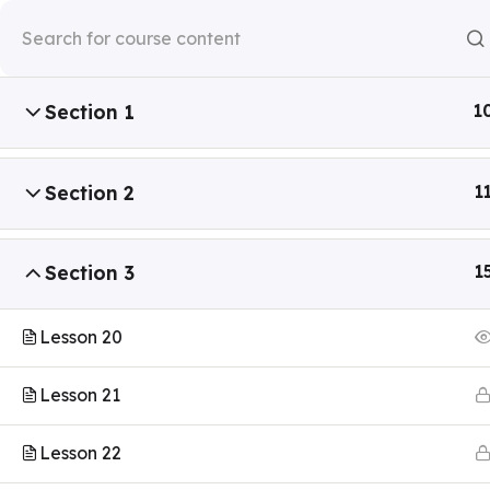
Cours d’italien
Section 1
1
Diplôme
Nos Cours Loisirs
Certifica
Formation professionnelle
Section 2
1
Certifica
Paiement en ligne
Financer sa formation avec
Section 3
1
le CPF
Lesson 20
Lesson 21
Lesson 22