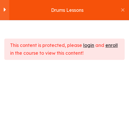
Drums Lessons
Section 1
10
This content is protected, please
login
and
enroll
Section 2
11
in the course to view this content!
Drums Lessons
Section 3
15
Home
Cours
Languages
Drums Lessons
Section 4
12
Section 5
10