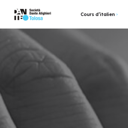
Cours d’italien
Diplôme
Nos Cours Loisirs
Certifica
Formation professionnelle
Certifica
Paiement en ligne
Financer sa formation avec
le CPF