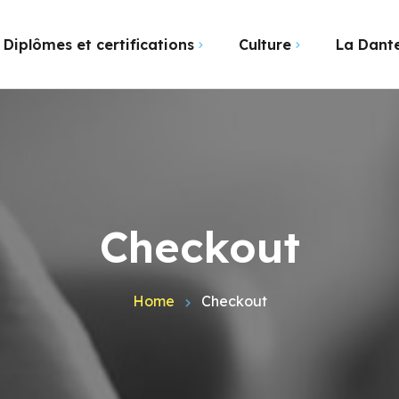
Diplômes et certifications
Culture
La Dante
Évènements
 DCL
Le réseau La Dante
Cours collectifs tous niveaux
Voyages
tion LILATE
Nos locaux à Toulou
Cours – Rentrée décalée
janvier 2026
tion PLIDA
L’équipe
Cours de diction
Actualités
Financement CPF > DCL
Checkout
Cours groupes restreints à
Financement CPF > LILATE
distance
Home
Checkout
Cours individuels
Cours L’Italie au cinéma