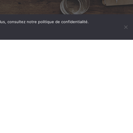
us, consultez notre politique de confidentialité.
oulouse