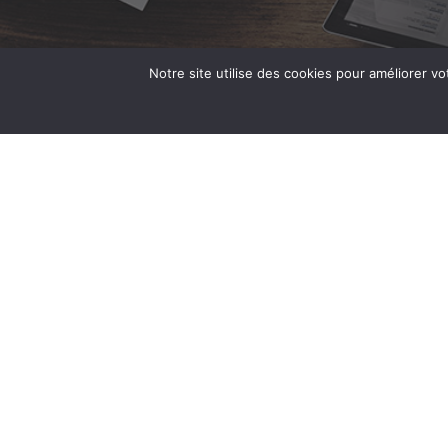
Notre site utilise des cookies pour améliorer vo
La Dante Alighieri de Toulouse vous propose des cou
des préparations aux certifications / diplômes offic
niveau en italien, ainsi que des évènements culturels 