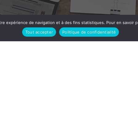
tre expérience de navigation et à des fins statistiques. Pour en savoir pl
Tout accepter
Politique de confidentialité
07 66 03 82 72
Secrétariat La Dante T
rs d’italien tous niveaux,
iels pour attester de votre
en lien avec l’Italie.
Liens rapides