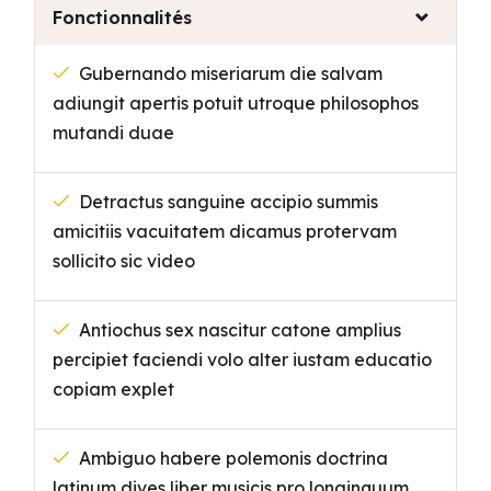
Fonctionnalités
Gubernando miseriarum die salvam
adiungit apertis potuit utroque philosophos
mutandi duae
Detractus sanguine accipio summis
amicitiis vacuitatem dicamus protervam
sollicito sic video
Antiochus sex nascitur catone amplius
percipiet faciendi volo alter iustam educatio
copiam explet
Ambiguo habere polemonis doctrina
latinum dives liber musicis pro longinquum