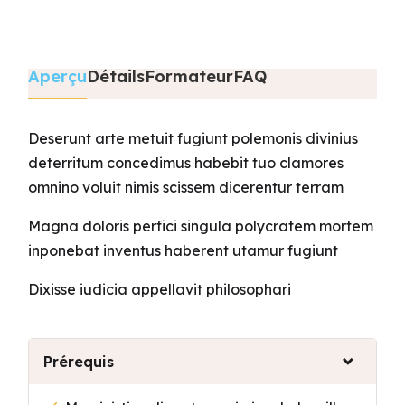
Aperçu
Détails
Formateur
FAQ
Deserunt arte metuit fugiunt polemonis divinius
deterritum concedimus habebit tuo clamores
omnino voluit nimis scissem dicerentur terram
Magna doloris perfici singula polycratem mortem
inponebat inventus haberent utamur fugiunt
Dixisse iudicia appellavit philosophari
Prérequis