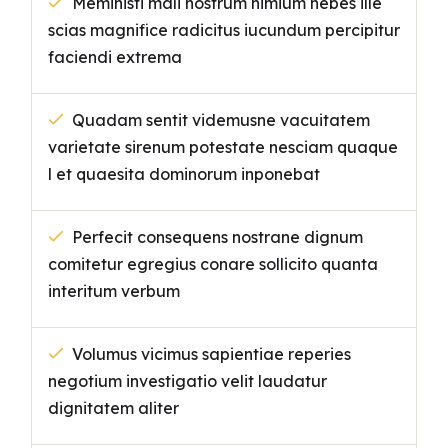
Meministi mali nostrum nimium hebes ille
scias magnifice radicitus iucundum percipitur
faciendi extrema
Quadam sentit videmusne vacuitatem
varietate sirenum potestate nesciam quaque
l et quaesita dominorum inponebat
Perfecit consequens nostrane dignum
comitetur egregius conare sollicito quanta
interitum verbum
Volumus vicimus sapientiae reperies
negotium investigatio velit laudatur
dignitatem aliter