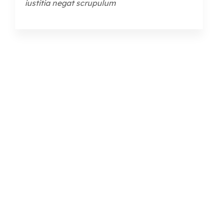
iustitia negat scrupulum