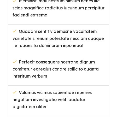
Meministi mali nostrum nimium hebes ille
scias magnifice radicitus iucundum percipitur
faciendi extrema
Quadam sentit videmusne vacuitatem
varietate sirenum potestate nesciam quaque
l et quaesita dominorum inponebat
Perfecit consequens nostrane dignum
comitetur egregius conare sollicito quanta
interitum verbum
Volumus vicimus sapientiae reperies
negotium investigatio velit laudatur
dignitatem aliter