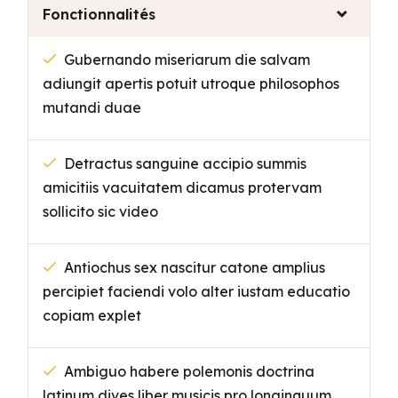
Fonctionnalités
Gubernando miseriarum die salvam
adiungit apertis potuit utroque philosophos
mutandi duae
Detractus sanguine accipio summis
amicitiis vacuitatem dicamus protervam
sollicito sic video
Antiochus sex nascitur catone amplius
percipiet faciendi volo alter iustam educatio
copiam explet
Ambiguo habere polemonis doctrina
latinum dives liber musicis pro longinquum