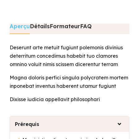
Aperçu
Détails
Formateur
FAQ
Deserunt arte metuit fugiunt polemonis divinius
deterritum concedimus habebit tuo clamores
omnino voluit nimis scissem dicerentur terram
Magna doloris perfici singula polycratem mortem
inponebat inventus haberent utamur fugiunt
Dixisse iudicia appellavit philosophari
Prérequis