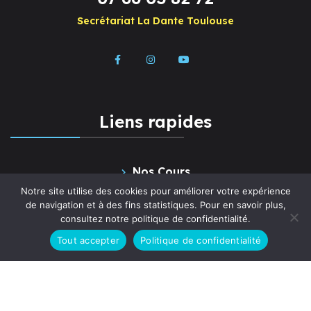
Secrétariat La Dante Toulouse
Liens rapides
Nos Cours
Notre site utilise des cookies pour améliorer votre expérience
Paiement en ligne
de navigation et à des fins statistiques. Pour en savoir plus,
consultez notre politique de confidentialité.
Diplômes et certifications
Tout accepter
Politique de confidentialité
Qui sommes-nous ?
Culture
Contact