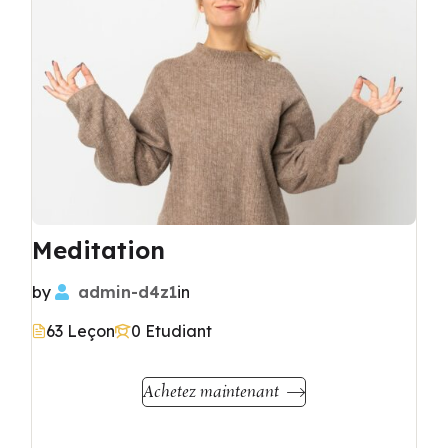
Meditation
by
admin-d4z1
in
63 Leçon
0 Etudiant
Achetez maintenant