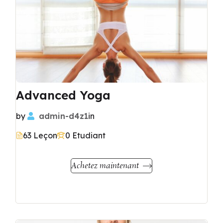
Advanced Yoga
by
admin-d4z1
in
63 Leçon
0 Etudiant
Achetez maintenant