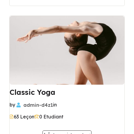
Classic Yoga
by
admin-d4z1
in
63 Leçon
0 Etudiant